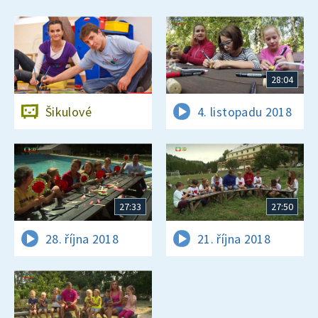
28:04
Šikulové
4. listopadu 2018
27:33
27:50
28. října 2018
21. října 2018