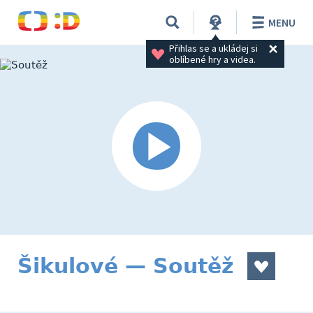
MENU
Přihlas se a ukládej si 
oblíbené hry a videa.
Šikulové — Soutěž