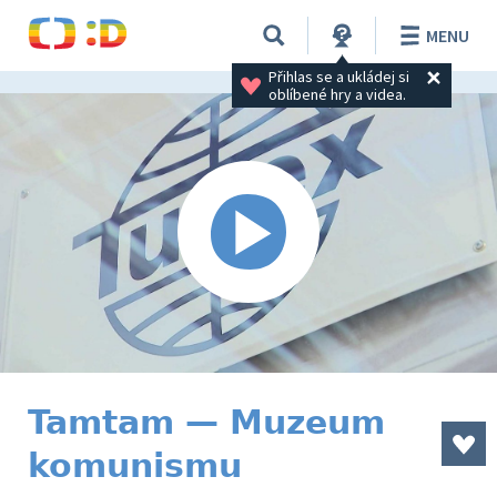
MENU
Přihlas se a ukládej si 
oblíbené hry a videa.
Tamtam — Muzeum
komunismu