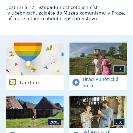
Jestli si o 17. listopadu nechcete jen číst
v učebnicích, zajděte do Muzea komunismu v Praze,
ať máte o tomto období lepší představu!
3:03
Hrad Kunětická
Tamtam
hora
20:01
3:03
Sklárna Huť