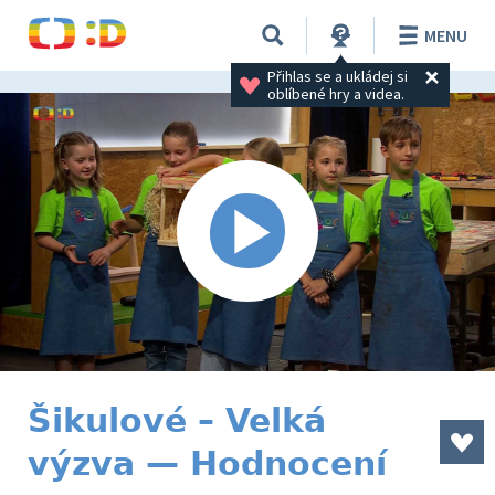
MENU
Přihlas se a ukládej si 
oblíbené hry a videa.
Šikulové – Velká
výzva — Hodnocení