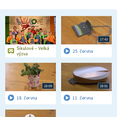
27:43
Šikulové – Velká
25. června
výzva
28:09
28:01
18. června
11. června