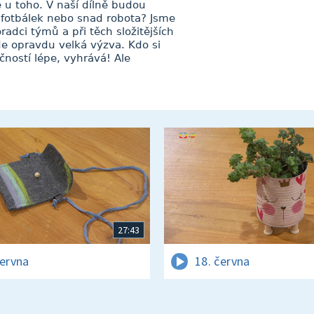
e u toho. V naší dílně budou
ní fotbálek nebo snad robota? Jsme
adci týmů a při těch složitějších
e opravdu velká výzva. Kdo si
čností lépe, vyhrává! Ale
27:43
června
18. června