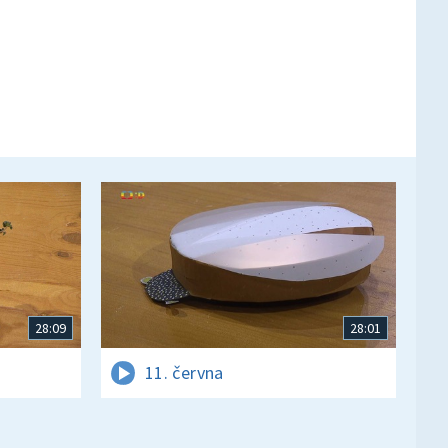
28:09
28:01
11. června