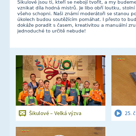
Šikulové jsou ti, kteří se nebojí tvořit, a my budem
vznikat díla hodná mistrů. Je libo obří loutku, stol
všeho schopni. Naši známí moderátoři se stanou por
úkolech budou soutěžícím pomáhat. I přesto to bud
dokáže poradit s časem, kreativitou a manuální zru
jednoduché to určitě nebude!
Šikulové – Velká výzva
25. 