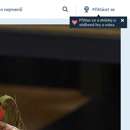
ro nejmenší
Přihlásit se
Přihlas se a ukládej si 
oblíbené hry a videa.