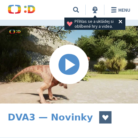
MENU
Přihlas se a ukládej si 
oblíbené hry a videa.
DVA3 — Novinky