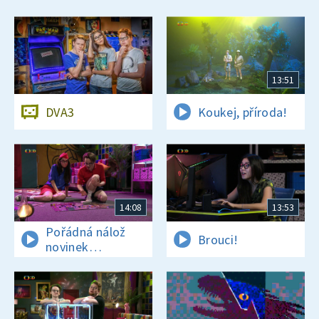
13:51
DVA3
Koukej, příroda!
14:08
13:53
Pořádná nálož
Brouci!
novinek
a zajímavostí