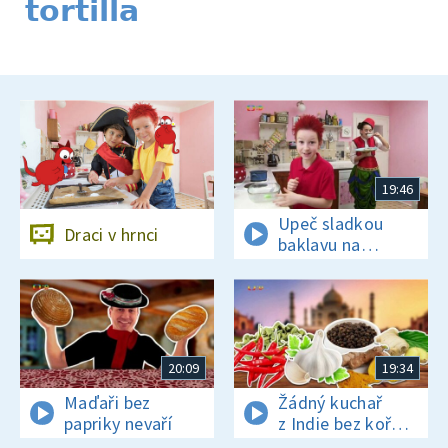
tortilla
19:46
Upeč sladkou
Draci v hrnci
baklavu na
tureckou oslavu
20:09
19:34
Maďaři bez
Žádný kuchař
papriky nevaří
z Indie bez koření
nežije!