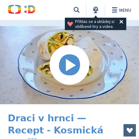
MENU
Přihlas se a ukládej si 
oblíbené hry a videa.
Draci v hrnci —
Recept - Kosmická