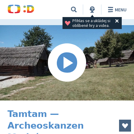
MENU
Přihlas se a ukládej si 
oblíbené hry a videa.
Tamtam —
Archeoskanzen