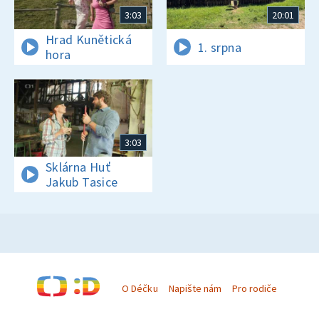
3:03
20:01
Hrad Kunětická
1. srpna
hora
3:03
Sklárna Huť
Jakub Tasice
O Déčku
Napište nám
Pro rodiče