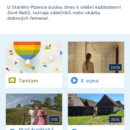
U Starého Plzence budou dnes k vidění každodenní
život Keltů, turnaje válečníků nebo ukázky
dobových řemesel.
19:39
Tamtam
8. srpna
3:03
20:01
Hrad Kunětická