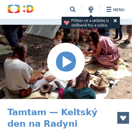
MENU
Přihlas se a ukládej si 
oblíbené hry a videa.
Tamtam — Keltský
den na Radyni