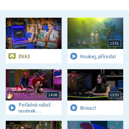
13:51
DVA3
Koukej, příroda!
14:08
13:53
Pořádná nálož
Brouci!
novinek
a zajímavostí