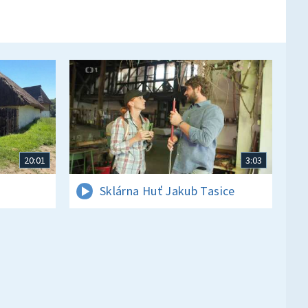
20:01
3:03
Sklárna Huť Jakub Tasice