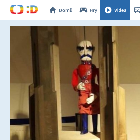
Domů
Hry
Videa