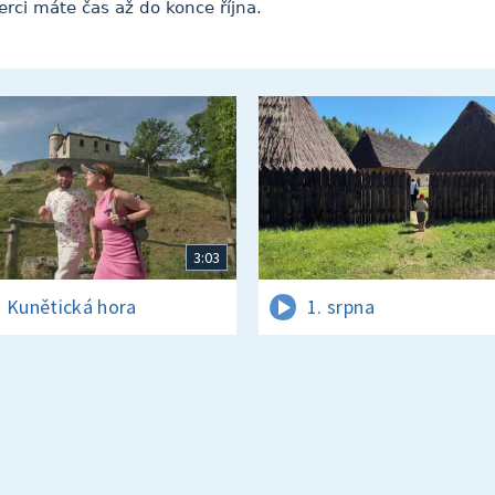
erci máte čas až do konce října.
3:03
 Kunětická hora
1. srpna