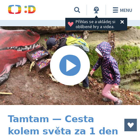
MENU
Přihlas se a ukládej si 
oblíbené hry a videa.
Tamtam — Cesta
kolem světa za 1 den