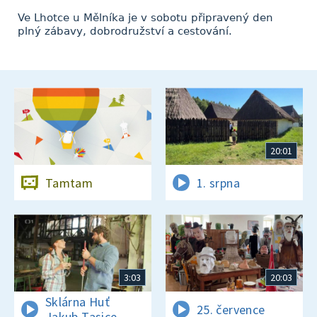
Ve Lhotce u Mělníka je v sobotu připravený den
plný zábavy, dobrodružství a cestování.
20:01
Tamtam
1. srpna
3:03
20:03
Sklárna Huť
25. července
Jakub Tasice