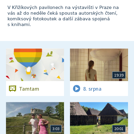
V Křižíkových pavilonech na výstavišti v Praze na
vás až do neděle čeká spousta autorských čtení,
komiksový fotokoutek a další zábava spojená
s knihami.
19:39
Tamtam
8. srpna
3:03
20:01