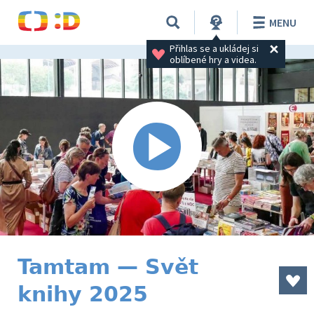
MENU
Přihlas se a ukládej si 
oblíbené hry a videa.
Tamtam — Svět
knihy 2025