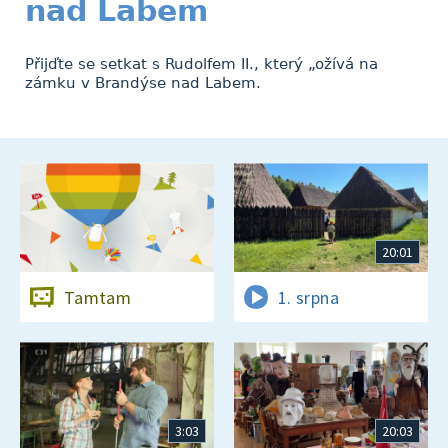
nad Labem
Přijďte se setkat s Rudolfem II., který „ožívá na
zámku v Brandýse nad Labem.
20:01
Tamtam
1. srpna
3:03
20:03