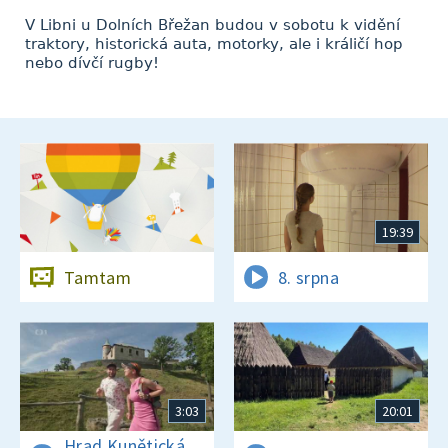
V Libni u Dolních Břežan budou v sobotu k vidění
traktory, historická auta, motorky, ale i králičí hop
nebo dívčí rugby!
19:39
Tamtam
8. srpna
3:03
20:01
Hrad Kunětická