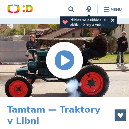
MENU
Přihlas se a ukládej si 
oblíbené hry a videa.
Tamtam — Traktory
v Libni