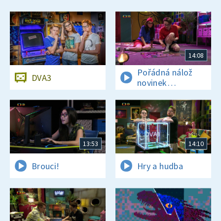
14:08
Pořádná nálož
DVA3
novinek
a zajímavostí
13:53
14:10
Brouci!
Hry a hudba