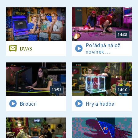
14:08
Pořádná nálož
DVA3
novinek
a zajímavostí
13:53
14:10
Brouci!
Hry a hudba