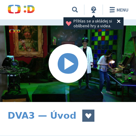
MENU
Přihlas se a ukládej si 
oblíbené hry a videa.
DVA3 — Úvod