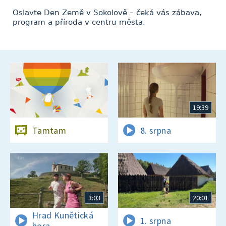
Oslavte Den Země v Sokolově – čeká vás zábava,
program a příroda v centru města.
19:39
Tamtam
8. srpna
3:03
20:01
Hrad Kunětická
1. srpna
hora