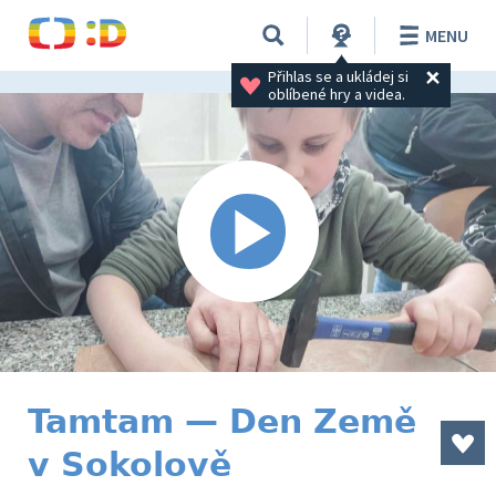
MENU
Přihlas se a ukládej si 
oblíbené hry a videa.
Tamtam — Den Země
v Sokolově