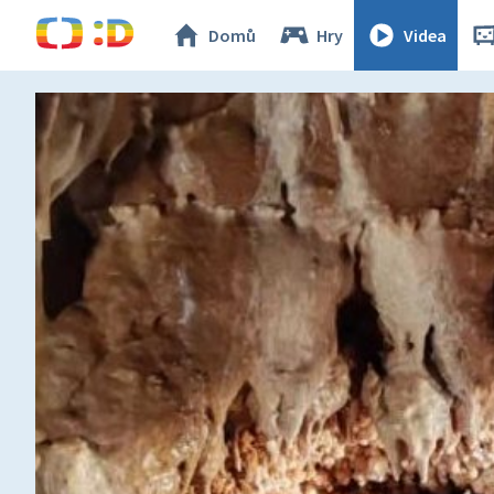
Domů
Hry
Videa