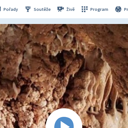
Pořady
Soutěže
Živě
Program
P