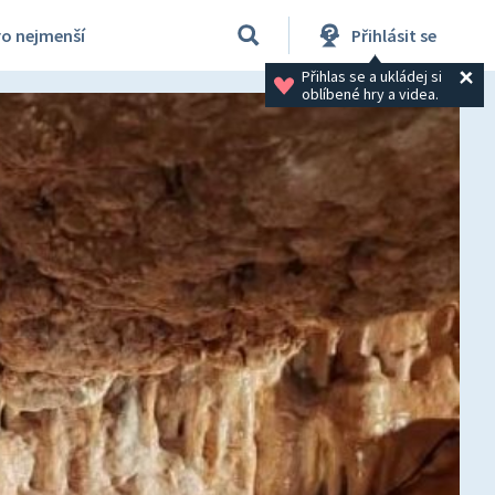
ro nejmenší
Přihlásit se
Přihlas se a ukládej si 
oblíbené hry a videa.