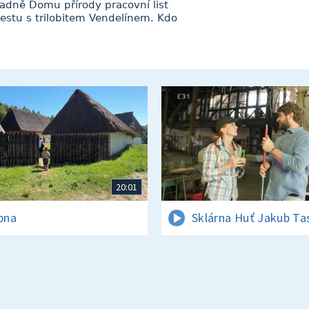
adně Domu přírody pracovní list
estu s trilobitem Vendelínem. Kdo
20:01
rpna
Sklárna Huť Jakub Ta