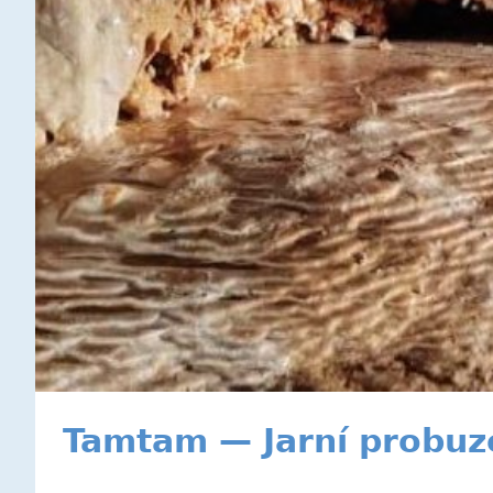
Tamtam — Jarní probuz