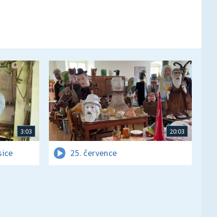
3:03
20:03
sice
25. července