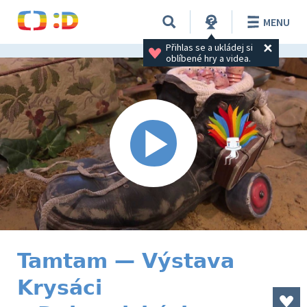
MENU
Přihlas se a ukládej si 
oblíbené hry a videa.
Tamtam — Výstava
Krysáci