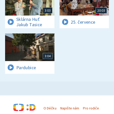
3:03
20:03
Sklárna Huť
25. července
Jakub Tasice
3:04
Pardubice
O Déčku
Napište nám
Pro rodiče