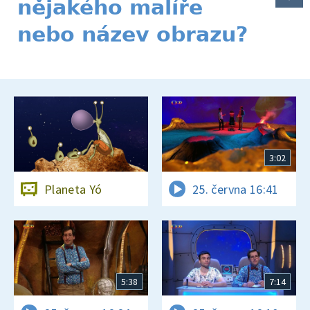
nějakého malíře
nebo název obrazu?
3:02
Planeta Yó
25. června 16:41
5:38
7:14