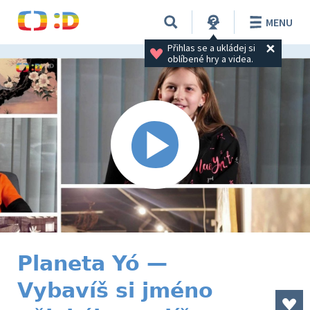
MENU
Přihlas se a ukládej si 
oblíbené hry a videa.
Planeta Yó —
Vybavíš si jméno