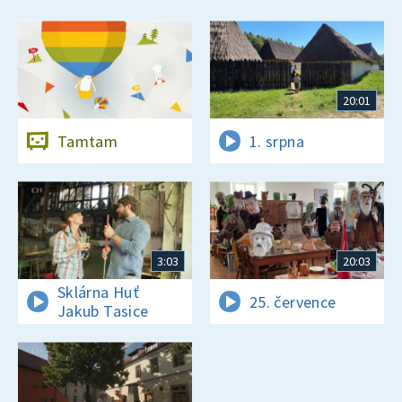
20:01
Tamtam
1. srpna
3:03
20:03
Sklárna Huť
25. července
Jakub Tasice