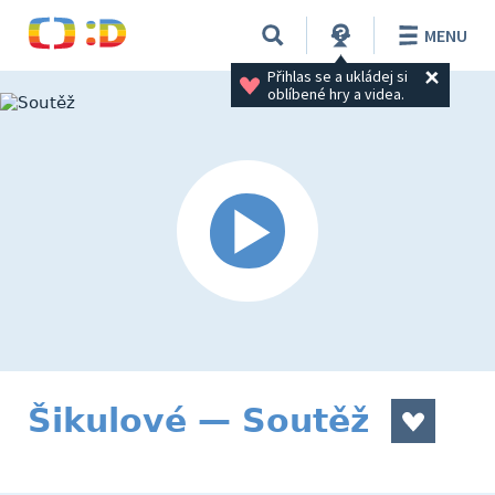
MENU
Přihlas se a ukládej si 
oblíbené hry a videa.
Šikulové — Soutěž