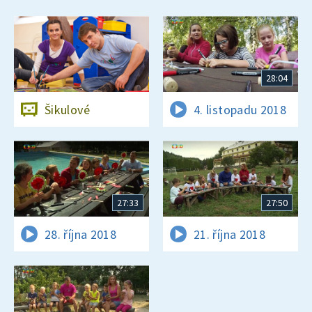
28:04
Šikulové
4. listopadu 2018
27:33
27:50
28. října 2018
21. října 2018