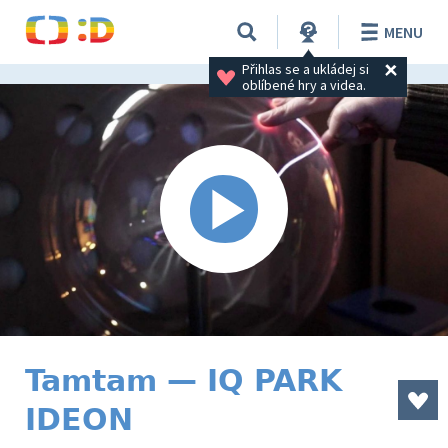
MENU
Přihlas se a ukládej si 
oblíbené hry a videa.
Tamtam — IQ PARK
IDEON