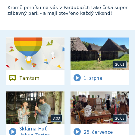
Kromě perníku na vás v Pardubicích také čeká super
zábavný park - a mají otevřeno každý víkend!
20:01
Tamtam
1. srpna
3:03
20:03
Sklárna Huť
25. července
Jakub Tasice