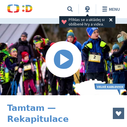
MENU
Přihlas se a ukládej si 
oblíbené hry a videa.
Tamtam —
Rekapitulace