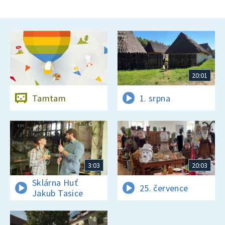
20:01
Tamtam
1. srpna
3:03
20:03
Sklárna Huť
25. července
Jakub Tasice