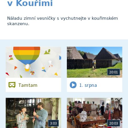
v Kouřimi
Náladu zimní vesničky s vychutnejte v kouřimském
skanzenu.
20:01
Tamtam
1. srpna
3:03
20:03