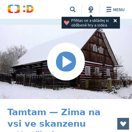
MENU
Přihlas se a ukládej si 
oblíbené hry a videa.
Tamtam — Zima na
vsi ve skanzenu