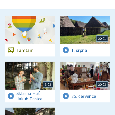
20:01
Tamtam
1. srpna
3:03
20:03
Sklárna Huť
25. července
Jakub Tasice