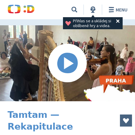
MENU
Přihlas se a ukládej si 
oblíbené hry a videa.
Tamtam —
Rekapitulace