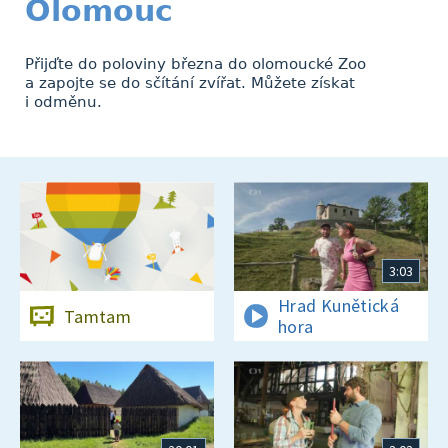
Olomouc
Přijďte do poloviny března do olomoucké Zoo
a zapojte se do sčítání zvířat. Můžete získat
i odměnu.
3:03
Hrad Kunětická
Tamtam
hora