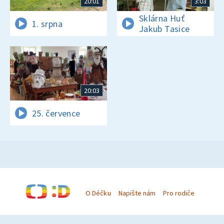
20:01
3:03
Sklárna Huť
1. srpna
Jakub Tasice
20:03
25. července
O Déčku
Napište nám
Pro rodiče
© Česká televize 1996–2026
O cookies na Déčku