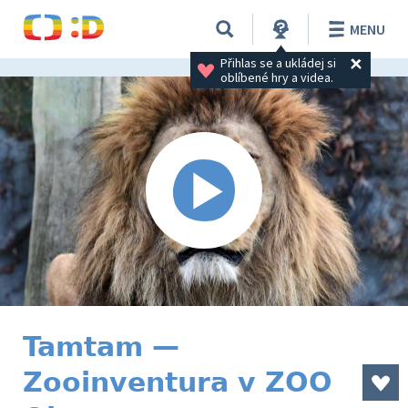
MENU
Přihlas se a ukládej si 
oblíbené hry a videa.
Tamtam —
Zooinventura v ZOO