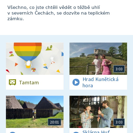
Všechno, co jste chtěli vědět o těžbě uhlí
v severních Čechách, se dozvíte na teplickém
zámku.
3:03
Hrad Kunětická
Tamtam
hora
20:01
3:03
Sklárna Huť