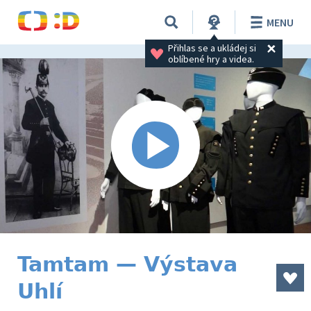
MENU
Přihlas se a ukládej si 
oblíbené hry a videa.
Tamtam — Výstava
Uhlí