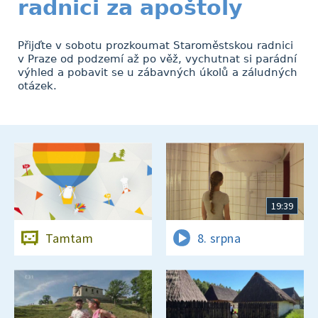
radnici za apoštoly
Přijďte v sobotu prozkoumat Staroměstskou radnici
v Praze od podzemí až po věž, vychutnat si parádní
výhled a pobavit se u zábavných úkolů a záludných
otázek.
19:39
Tamtam
8. srpna