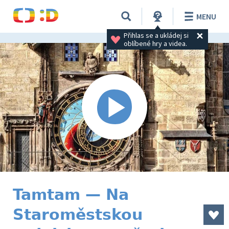
MENU
Přihlas se a ukládej si 
oblíbené hry a videa.
Tamtam — Na
Staroměstskou