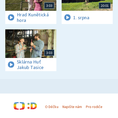
3:03
20:01
Hrad Kunětická
1. srpna
hora
3:03
Sklárna Huť
Jakub Tasice
O Déčku
Napište nám
Pro rodiče