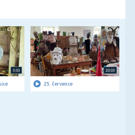
3:03
20:03
sice
25. července