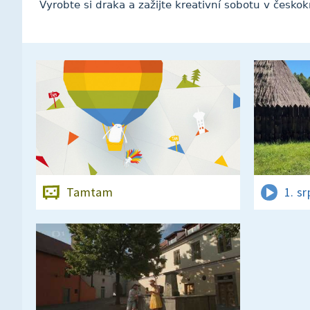
Vyrobte si draka a zažijte kreativní sobotu v česk
Tamtam
1. s