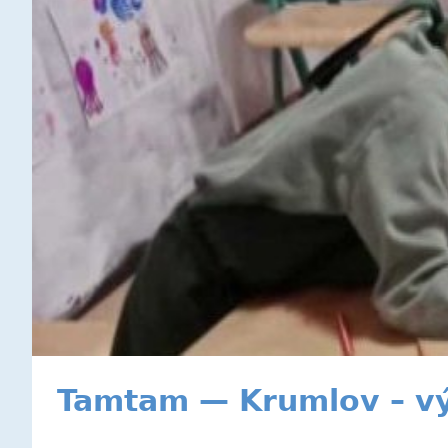
Tamtam — Krumlov – v