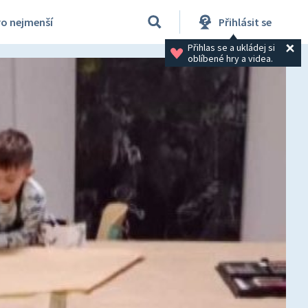
ro nejmenší
Přihlásit se
Přihlas se a ukládej si 
oblíbené hry a videa.