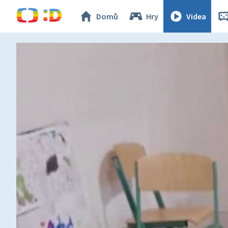
Domů
Hry
Videa