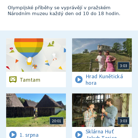
Olympijské příběhy se vyprávějí v pražském
Národním muzeu každý den od 10 do 18 hodin.
3:03
Hrad Kunětická
Tamtam
hora
20:01
3:03
Sklárna Huť
1. srpna
Jakub Tasice