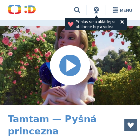
MENU
Přihlas se a ukládej si 
oblíbené hry a videa.
Tamtam — Pyšná
princezna