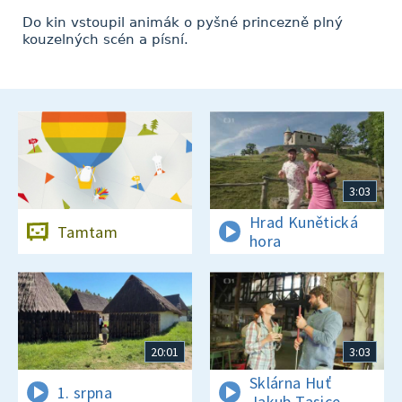
Do kin vstoupil animák o pyšné princezně plný
kouzelných scén a písní.
3:03
Hrad Kunětická
Tamtam
hora
20:01
3:03
Sklárna Huť
1. srpna
Jakub Tasice