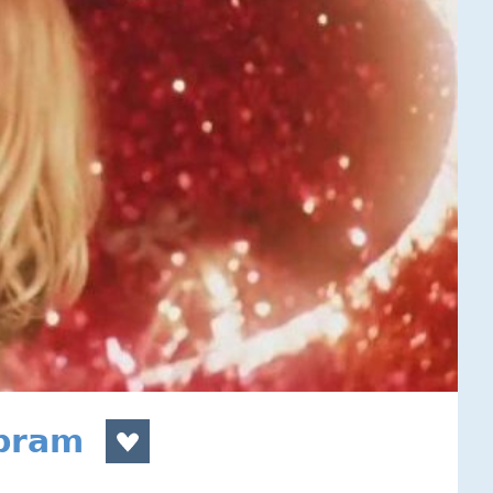
íbram