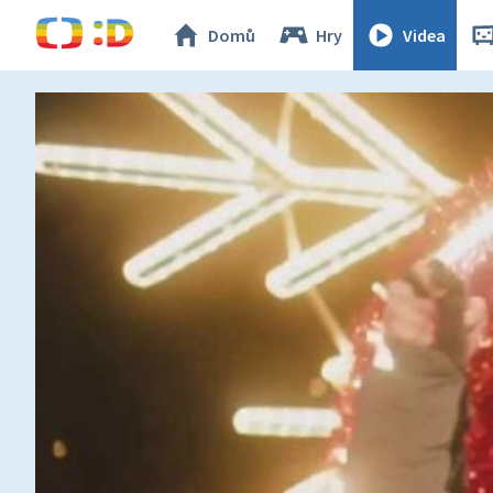
Domů
Hry
Videa