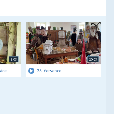
3:03
20:03
sice
25. července