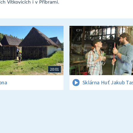
h Vítkovicích i v Příbrami.
20:01
rpna
Sklárna Huť Jakub Ta