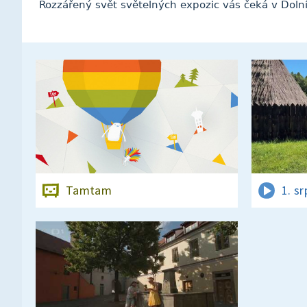
Rozzářený svět světelných expozic vás čeká v Dolníc
Tamtam
1. s