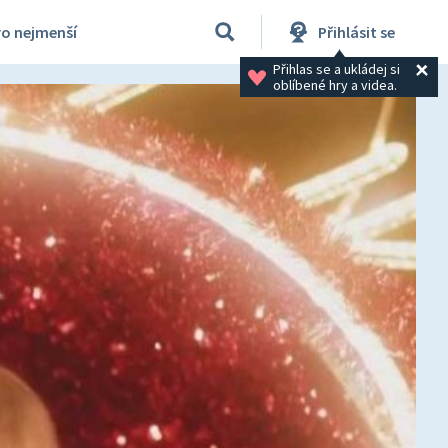
ro nejmenší
Přihlásit se
Přihlas se a ukládej si 
oblíbené hry a videa.