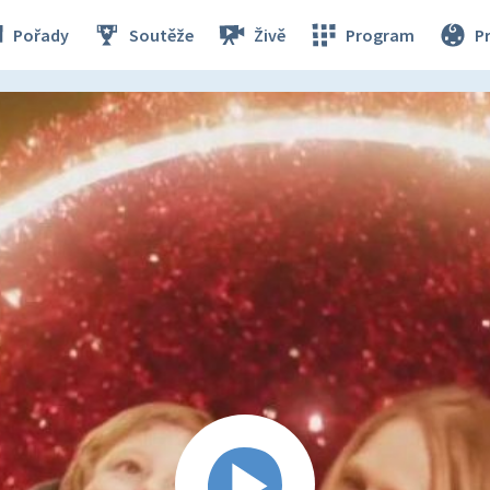
Pořady
Soutěže
Živě
Program
P