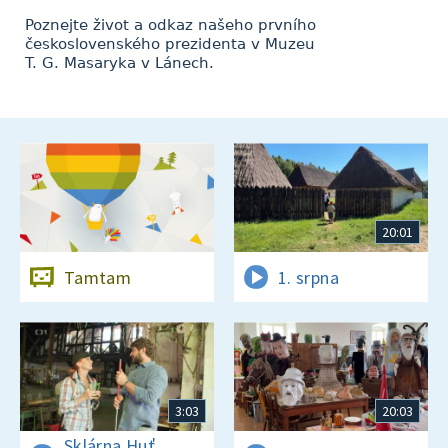
Poznejte život a odkaz našeho prvního
československého prezidenta v Muzeu
T. G. Masaryka v Lánech.
20:01
Tamtam
1. srpna
3:03
20:03
Sklárna Huť