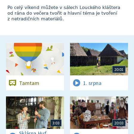
Po celý víkend můžete v sálech Louckého kláštera
od rána do večera tvořit a hlavní téma je tvoření
z netradičních materiálů.
20:01
Tamtam
1. srpna
3:03
20:03
Sklárna Huť