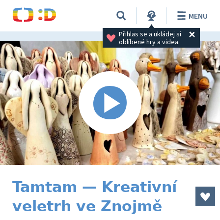
MENU
Přihlas se a ukládej si 
oblíbené hry a videa.
Tamtam — Kreativní
veletrh ve Znojmě