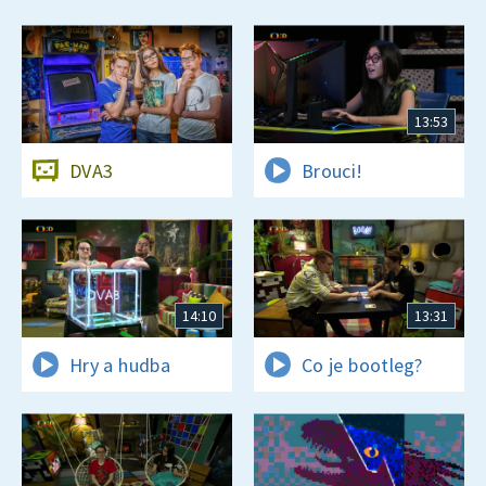
13:53
DVA3
Brouci!
14:10
13:31
Hry a hudba
Co je bootleg?