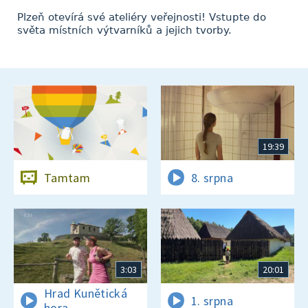
Plzeň otevírá své ateliéry veřejnosti! Vstupte do
světa místních výtvarníků a jejich tvorby.
19:39
Tamtam
8. srpna
3:03
20:01
Hrad Kunětická
1. srpna
hora