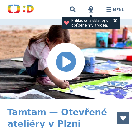
MENU
Přihlas se a ukládej si 
oblíbené hry a videa.
Tamtam — Otevřené
ateliéry v Plzni