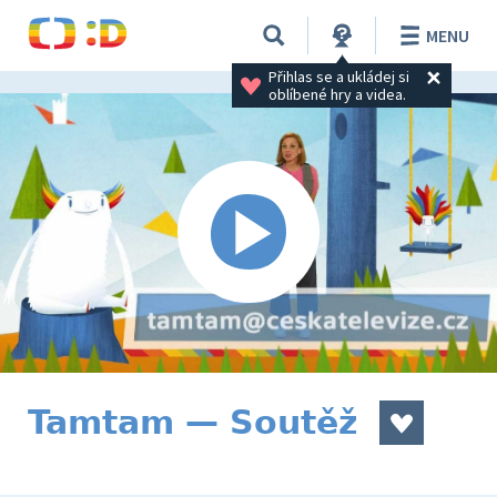
MENU
Přihlas se a ukládej si 
oblíbené hry a videa.
Tamtam — Soutěž