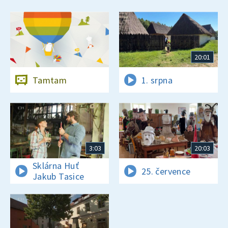
20:01
Tamtam
1. srpna
3:03
20:03
Sklárna Huť
25. července
Jakub Tasice