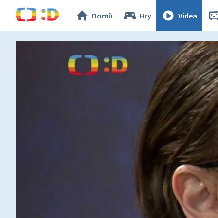
Domů
Hry
Videa