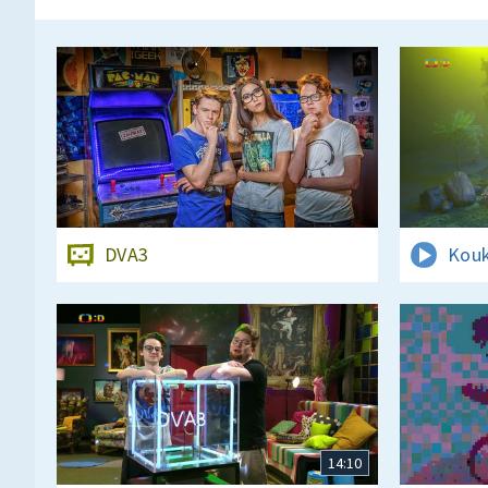
DVA3
Kouk
14:10