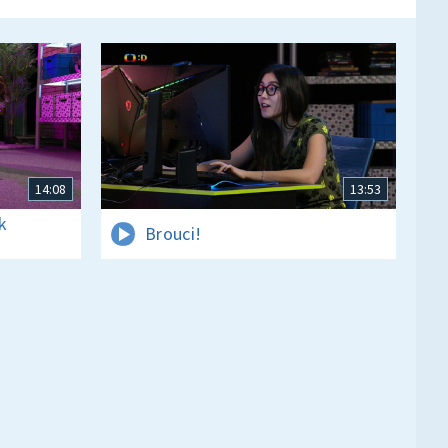
14:08
13:53
k
Brouci!