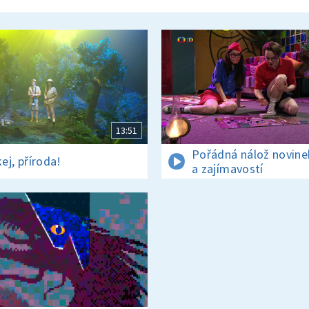
13:51
Pořádná nálož novine
ej, příroda!
a zajímavostí