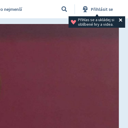
ro nejmenší
Přihlásit se
Přihlas se a ukládej si 
oblíbené hry a videa.