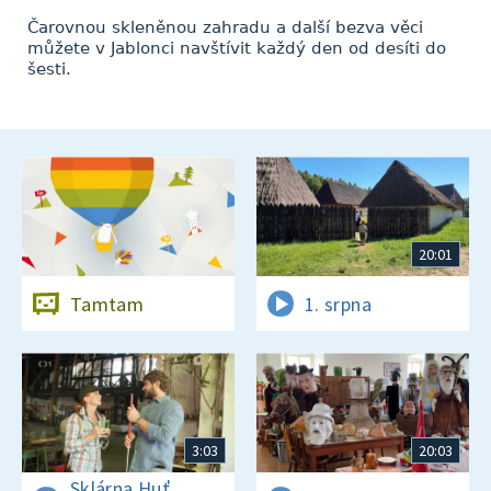
Čarovnou skleněnou zahradu a další bezva věci
můžete v Jablonci navštívit každý den od desíti do
šesti.
20:01
Tamtam
1. srpna
3:03
20:03
Sklárna Huť