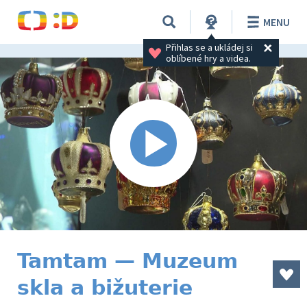
MENU
Přihlas se a ukládej si 
oblíbené hry a videa.
Tamtam — Muzeum
skla a bižuterie