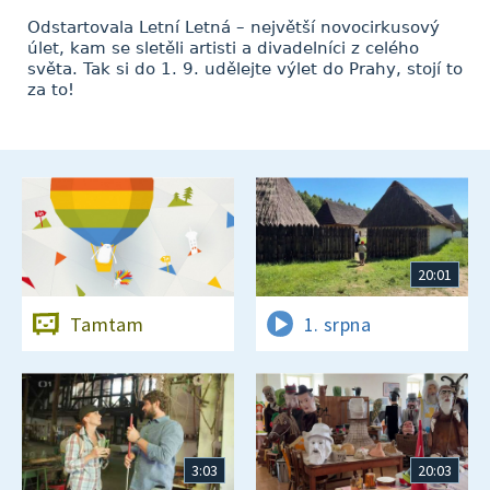
Odstartovala Letní Letná – největší novocirkusový
úlet, kam se sletěli artisti a divadelníci z celého
světa. Tak si do 1. 9. udělejte výlet do Prahy, stojí to
za to!
20:01
Tamtam
1. srpna
3:03
20:03