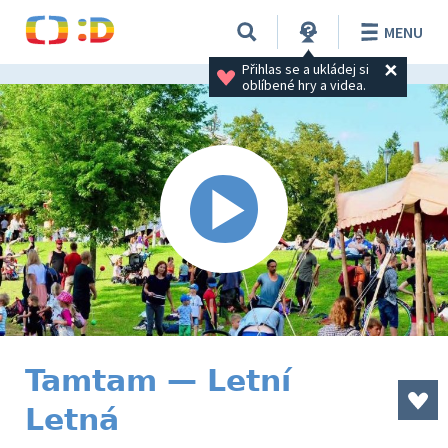
MENU
Přihlas se a ukládej si 
oblíbené hry a videa.
Tamtam — Letní
Letná