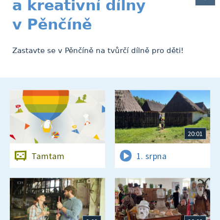
a kreativní dílny
v Pěnčíně
Zastavte se v Pěnčíně na tvůrčí dílně pro děti!
20:01
Tamtam
1. srpna