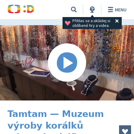
MENU
Přihlas se a ukládej si 
oblíbené hry a videa.
Tamtam — Muzeum
výroby korálků