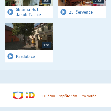
3:03
20:03
Sklárna Huť
25. července
Jakub Tasice
3:04
Pardubice
O Déčku
Napište nám
Pro rodiče
© Česká televize 1996–2026
O cookies na Déčku