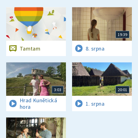
19:39
Tamtam
8. srpna
3:03
20:01
Hrad Kunětická
1. srpna
hora