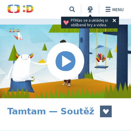
MENU
Přihlas se a ukládej si 
oblíbené hry a videa.
Tamtam — Soutěž