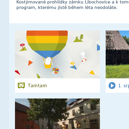
Kostýmované prohlídky zámku Libochovice a k tomu 
program, kterému jistě během léta neodoláte.
Tamtam
1. s