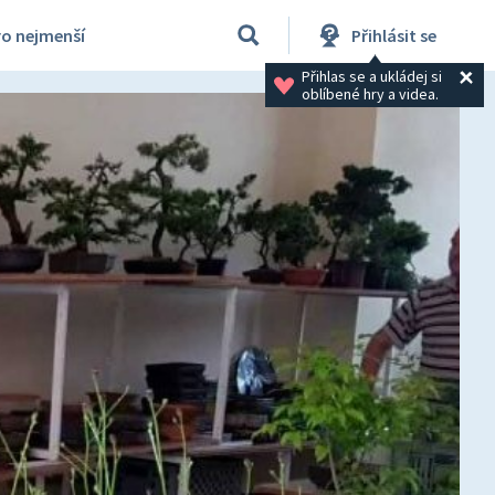
ro nejmenší
Přihlásit se
Přihlas se a ukládej si 
oblíbené hry a videa.