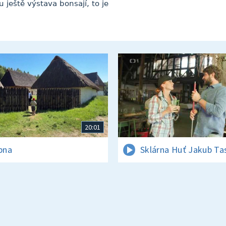
ještě výstava bonsají, to je
20:01
rpna
Sklárna Huť Jakub Ta