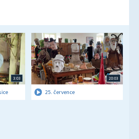
3:03
20:03
sice
25. července