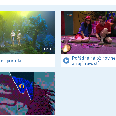
13:51
Pořádná nálož novine
ej, příroda!
a zajímavostí