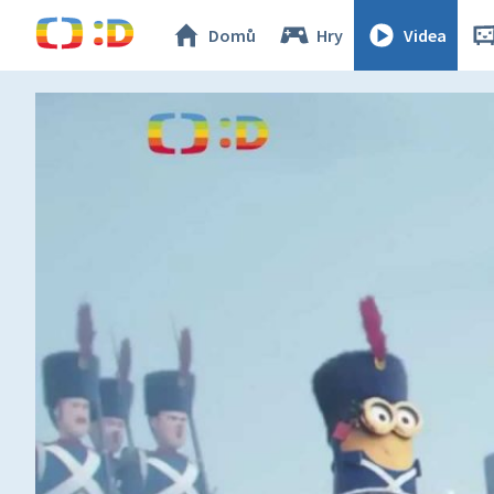
Domů
Hry
Videa