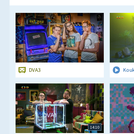
DVA3
Kouk
14:10