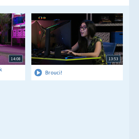
14:08
13:53
k
Brouci!