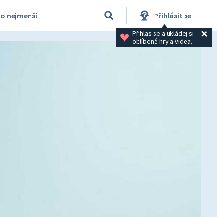
ro nejmenší
Přihlásit se
Přihlas se a ukládej si 
oblíbené hry a videa.