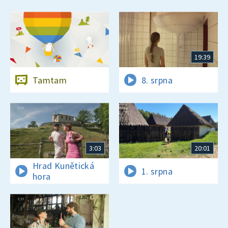
19:39
Tamtam
8. srpna
3:03
20:01
Hrad Kunětická
1. srpna
hora