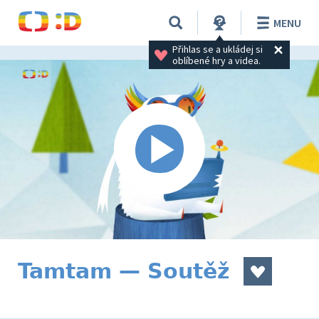
MENU
Přihlas se a ukládej si 
oblíbené hry a videa.
Tamtam — Soutěž