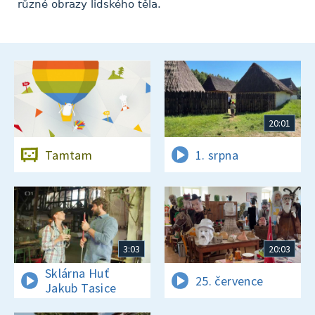
různé obrazy lidského těla.
20:01
Tamtam
1. srpna
3:03
20:03
Sklárna Huť
25. července
Jakub Tasice