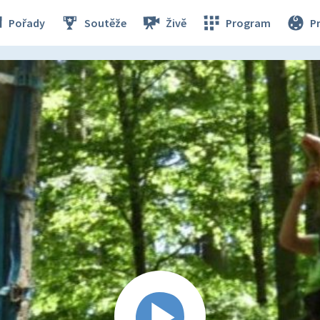
Pořady
Soutěže
Živě
Program
P