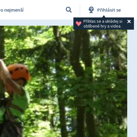
ro nejmenší
Přihlásit se
Přihlas se a ukládej si 
oblíbené hry a videa.