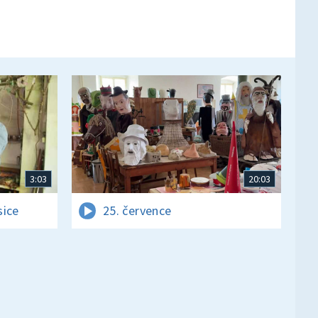
3:03
20:03
sice
25. července