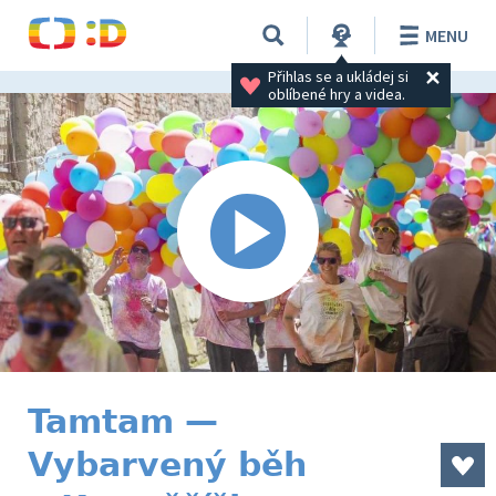
MENU
Přihlas se a ukládej si 
oblíbené hry a videa.
Tamtam —
Vybarvený běh