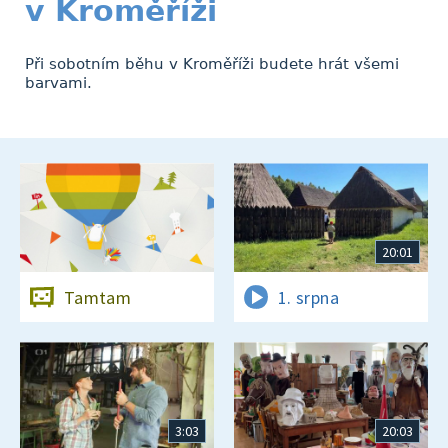
v Kroměříži
Při sobotním běhu v Kroměříži budete hrát všemi
barvami.
20:01
Tamtam
1. srpna
3:03
20:03