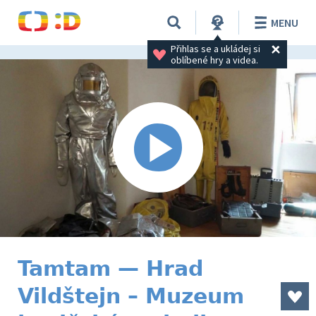
MENU
Přihlas se a ukládej si 
oblíbené hry a videa.
Tamtam — Hrad
Vildštejn – Muzeum