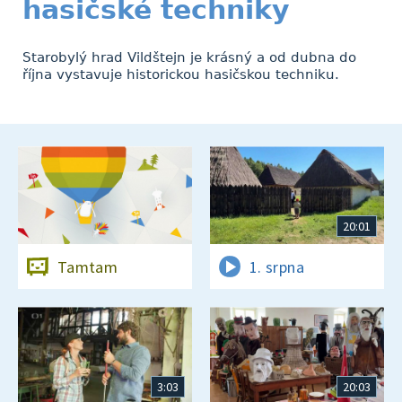
hasičské techniky
Starobylý hrad Vildštejn je krásný a od dubna do
října vystavuje historickou hasičskou techniku.
20:01
Tamtam
1. srpna
3:03
20:03